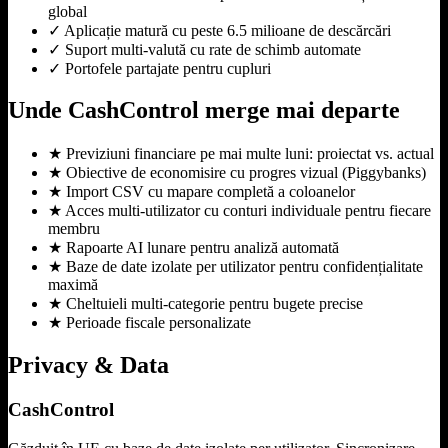
global
✓
Aplicație matură cu peste 6.5 milioane de descărcări
✓
Suport multi-valută cu rate de schimb automate
✓
Portofele partajate pentru cupluri
Unde CashControl merge mai departe
★
Previziuni financiare pe mai multe luni: proiectat vs. actual
★
Obiective de economisire cu progres vizual (Piggybanks)
★
Import CSV cu mapare completă a coloanelor
★
Acces multi-utilizator cu conturi individuale pentru fiecare
membru
★
Rapoarte AI lunare pentru analiză automată
★
Baze de date izolate per utilizator pentru confidențialitate
maximă
★
Cheltuieli multi-categorie pentru bugete precise
★
Perioade fiscale personalizate
Privacy & Data
CashControl