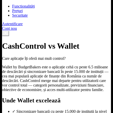
Functionalități
Prețuri
Securitate
Autentificare
Cont nou
CashControl vs Wallet
Care aplicație îți oferă mai mult control?
Wallet by BudgetBakers este o aplicație cehă cu peste 6.5 milioane
de descărcări și sincronizare bancară în peste 15.000 de instituții —
cea mai populară aplicație de finanțe din România ca număr de
descărcări. CashControl merge mai departe pentru utilizatorii care
vor control total — categorii personalizate, previziuni financiare,
obiective de economisire, și acces multi-utilizator pentru familie.
Unde Wallet excelează
✓
Sincronizare bancară cu peste 15.000 de instituții la nivel