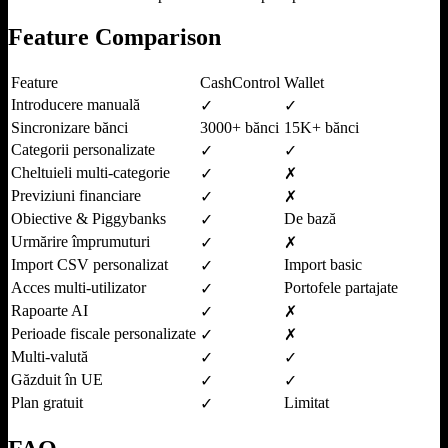
Feature Comparison
Feature
CashControl
Wallet
Introducere manuală
✓
✓
Sincronizare bănci
3000+ bănci
15K+ bănci
Categorii personalizate
✓
✓
Cheltuieli multi-categorie
✓
✗
Previziuni financiare
✓
✗
Obiective & Piggybanks
De bază
✓
Urmărire împrumuturi
✓
✗
Import CSV personalizat
Import basic
✓
Acces multi-utilizator
Portofele partajate
✓
Rapoarte AI
✓
✗
Perioade fiscale personalizate
✓
✗
Multi-valută
✓
✓
Găzduit în UE
✓
✓
Plan gratuit
Limitat
✓