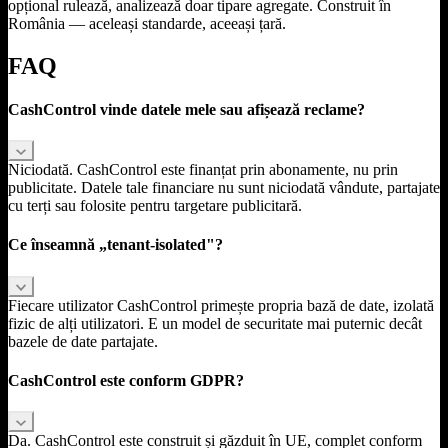
opțional rulează, analizează doar tipare agregate. Construit în
România — aceleași standarde, aceeași țară.
FAQ
CashControl vinde datele mele sau afișează reclame?
Niciodată. CashControl este finanțat prin abonamente, nu prin
publicitate. Datele tale financiare nu sunt niciodată vândute, partajate
cu terți sau folosite pentru targetare publicitară.
Ce înseamnă „tenant-isolated"?
Fiecare utilizator CashControl primește propria bază de date, izolată
fizic de alți utilizatori. E un model de securitate mai puternic decât
bazele de date partajate.
CashControl este conform GDPR?
Da. CashControl este construit și găzduit în UE, complet conform