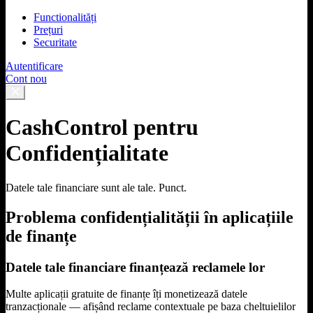
Functionalități
Prețuri
Securitate
Autentificare
Cont nou
CashControl pentru
Confidențialitate
Datele tale financiare sunt ale tale. Punct.
Problema confidențialității în aplicațiile
de finanțe
Datele tale financiare finanțează reclamele lor
Multe aplicații gratuite de finanțe îți monetizează datele
tranzacționale — afișând reclame contextuale pe baza cheltuielilor