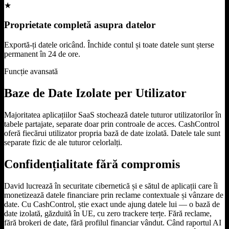
★
Proprietate completă asupra datelor
Exportă-ți datele oricând. Închide contul și toate datele sunt șterse
permanent în 24 de ore.
Funcție avansată
Baze de Date Izolate per Utilizator
Majoritatea aplicațiilor SaaS stochează datele tuturor utilizatorilor în
tabele partajate, separate doar prin controale de acces. CashControl
oferă fiecărui utilizator propria bază de date izolată. Datele tale sunt
separate fizic de ale tuturor celorlalți.
Confidențialitate fără compromis
David lucrează în securitate cibernetică și e sătul de aplicații care îi
monetizează datele financiare prin reclame contextuale și vânzare de
date. Cu CashControl, știe exact unde ajung datele lui — o bază de
date izolată, găzduită în UE, cu zero trackere terțe. Fără reclame,
fără brokeri de date, fără profilul financiar vândut. Când raportul AI