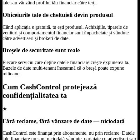
tale sau vânzând profilul tău financiar către terți.
Obiceiurile tale de cheltuieli devin produsul
Când aplicația e gratuită, tu ești produsul. Achizițiile, tiparele de
venituri și comportamentul financiar sunt împachetate și vândute
către advertiseri și brokeri de date.
Breșele de securitate sunt reale
Fiecare serviciu care deține datele financiare crește expunerea ta.
Bazele de date multi-tenant înseamnă că o breșă poate expune
milioane.
Cum CashControl protejează
confidențialitatea ta
★
Fără reclame, fără vânzare de date — niciodată
CashControl este finanțat prin abonamente, nu prin reclame. Datele
tale financiare nu sunt niciodată vândute, partajate cu advertiseri sau