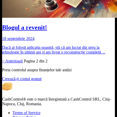
Blogul a revenit!
18 septembrie 2024
Dacă ai folosit aplicația noastră, știi că am lucrat din greu la
tehnologie în ultimii ani și am livrat o reconstrucție completă ...
< Anterioară
Pagina 2 din 2
Preia controlul asupra finanțelor tale astăzi
Creează-ți contul gratuit
CashControl® este o marcă înregistrată a CashControl SRL, Cluj-
Napoca, Cluj, Romania.
Terms of Service