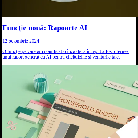
Funcție nouă: Rapoarte AI
12 octombrie 2024
O funcție pe care am planificat-o încă de la început a fost oferirea
unui raport generat cu AI pentru cheltuielile și veniturile tale.